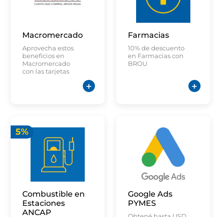
Macromercado
Farmacias
Aprovecha estos
10% de descuento
beneficios en
en Farmacias con
Macromercado
BROU
con las tarjetas
seleccionadas de
Tu Banco
5%
Combustible en
Google Ads
Estaciones
PYMES
ANCAP
Obtené hasta USD