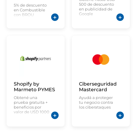
500 de descuento
5% de descuento
en publicidad de
en Combustible
Google
con BROU
Shopify by
Ciberseguridad
Marmeto PYMES
Mastercard
Obtené una
Ayudá a proteger
prueba gratuita +
tu negocio contra
beneficios por
los ciberataques
valor de USD 1000