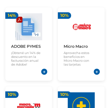
14%
10%
ADOBE PYMES
Micro Macro
¡Obtené un 14% de
Aprovecha estos
descuento en la
beneficios en
facturación anual
Micro Macro con
de Adobe!
las tarjetas
seleccionadas de
Tu Banco
10%
10%