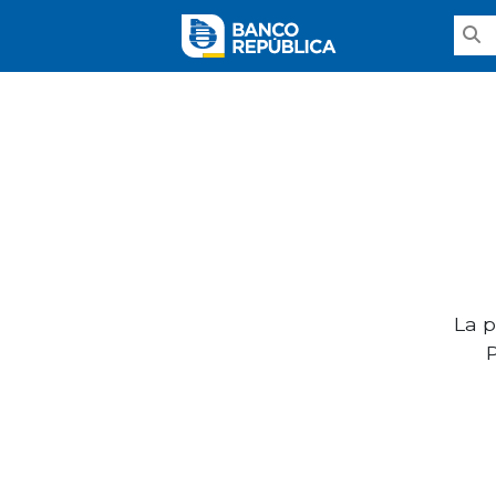
La p
P