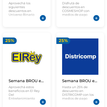
Aprovechá los
Disfrutá de
siguientes
descuentos en
descuentos en
COSMESHOP con
Universo Binario
medios de pago
seleccionados.
25%
25%
Semana BROU en El Rey Del Entretenimiento
Semana BROU en DISTRICOMP
Aprovechá estos
Hasta un 25% de
beneficios en El Rey
descuento en
Del
DISTRICOMP con los
Entretenimiento
medios de pago
con las tarjetas
seleccionados del
seleccionadas de Tu
BROU