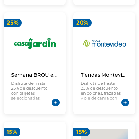
Banco
25%
20%
Semana BROU en CASA JARDIN
Tiendas Montevideo
Disfrutá de hasta
Disfrutá de hasta
25% de descuento
20% de descuento
con tarjetas
en colchas, frazadas
seleccionadas.
y pie de cama con
tarjetas BROU.
15%
15%