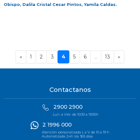
Obispo, Dalila Cristal Cesar Pintos, Yamila Caldas.
«
1
2
3
4
5
6
...
13
»
Contactanos
2900 2900
Lun. a Vier. de 10:00 a 19:00h
2 1996 000
Atención personalizada L a V de 10 a 19 h
Automatizada 24h los 365 días