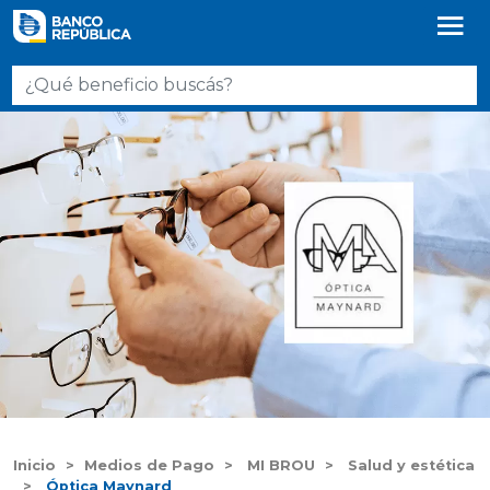
Inicio
Medios de Pago
MI BROU
Salud y estética
Óptica Maynard