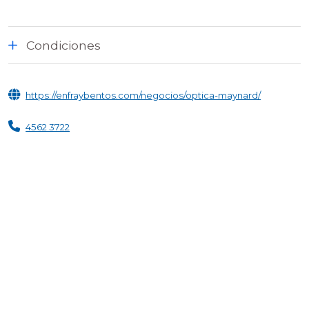
Condiciones
https://enfraybentos.com/negocios/optica-maynard/
4562 3722